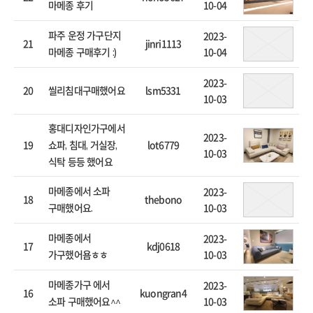
10-04
마메종 후기
2023-
파주 운정 가구단지
21
jinri1113
10-04
마메종 구매후기 :)
2023-
20
lsm5331
씰리침대구매했어요
10-03
홍대디자인가구에서
2023-
19
lot6779
쇼파, 침대, 거실장,
10-03
식탁 등등 했어요
2023-
마메종에서 소파
18
thebono
10-03
구매했어요.
2023-
마메종에서
17
kdj0618
10-03
가구했어욤ㅎㅎ
2023-
마메종가구 에서
16
kuongran4
10-03
소파 구매했어요^^