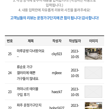
3. 작성 양식에 맞추어 내용을 입력합니다! (작성자는 자동으로
입력됩니다.)
4. 내용 입력란에 자유롭게 리뷰와 사진을 올려주세요!
고객님들의 리뷰는 운정가구단지에 큰 힘이 됩니다! 감사합니다!
번호
제목
작성자
작성일자
이미지
2023-
마루공방 다녀왔어요
25
cky923
10-05
~
류순호 가구
2023-
24
mjleee
갤러리에 예쁜
10-05
가구들이 많네요.
2023-
까미나르 테이블
23
haezk7
10-05
구입 후기
2023-
파주 운정가구단지
22
hoho5627